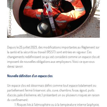
Depuis le 25 juillet 2023, des modifications importantes au Règlement sur
la santé et la sécurité au travail (RSST) sont entrées en vigueur. Ces
changements redéfinissent ce qui est considéré comme un espace clos et
imposent de nouvelles obligations aux employeurs. Voici ce que vous
devez savoir.
Nouvelle définition d’un espace clos
Un espace clos est désormais défini comme tout espace totalement ou
partiellement fermé (réservoir, silo, cuve, chambre, fosse, égout, puits
d’accès, pale d’éolienne, etc.) présentant un ou plusieurs risques en raison
du confinement :
Risques liés à l’atmosphère ou à la température interne (asphyxie,