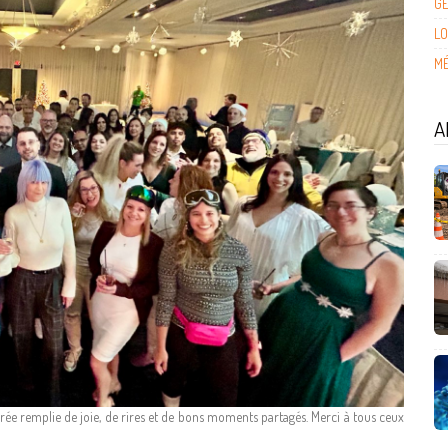
G
LO
MÉ
A
rée remplie de joie, de rires et de bons moments partagés. Merci à tous ceux