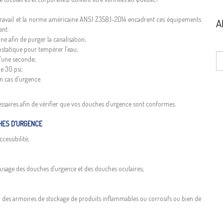
u travail et la norme américaine ANSI Z358.1-2014 encadrent ces équipements
A
nt :
e afin de purger la canalisation;
statique pour tempérer l’eau;
d’une seconde;
e 30 psi;
en cas d’urgence.
ssaires afin de vérifier que vos douches d’urgence sont conformes.
HES D’URGENCE
cessibilité;
ec l’usage des douches d’urgence et des douches oculaires;
ion des armoires de stockage de produits inflammables ou corrosifs ou bien de