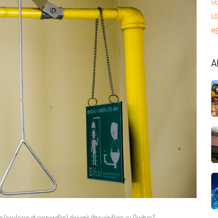
G
LO
MÉ
A
(oculaires et corporelles) doivent être vérifiées au Québec?